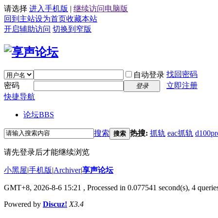
请选择
进入手机版
|
继续访问电脑版
回到主站
设为首页
收藏本站
开启辅助访问
切换到窄版
找回密码
自动登录
密码
立即注册
登录
快捷导航
论坛
BBS
搜索
热搜:
抓轨
eac抓轨
d100pr
搜索
请先登录后才能继续浏览
小黑屋
|
手机版
|
Archiver
|
享声论坛
GMT+8, 2026-8-6 15:21
, Processed in 0.077541 second(s), 4 queries
Powered by
Discuz!
X3.4