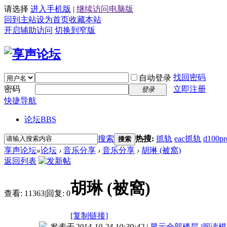
请选择
进入手机版
|
继续访问电脑版
回到主站
设为首页
收藏本站
开启辅助访问
切换到窄版
找回密码
自动登录
密码
立即注册
登录
快捷导航
论坛
BBS
搜索
热搜:
抓轨
eac抓轨
d100pr
搜索
享声论坛
»
论坛
›
音乐分享
›
音乐分享
›
胡琳 (被窩)
返回列表
胡琳 (被窩)
查看:
11363
|
回复:
0
[复制链接]
发表于 2014-10-24 10:39:42
|
显示全部楼层
|
阅读模