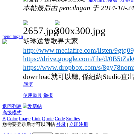
本帖最后由 pencilngan 于 2014-10-24
pencilngan
胡琳送隻歌畀大家
http://www.mediafire.com/listen/9gt
https://drive.google.com/file/d/0B
https://www.dropbox.com/s/8gy78no
download就可以聽, 係紐約Studio直出
回复
使用道具
举报
返回列表
高级模式
B
Color
Image
Link
Quote
Code
Smilies
您需要登录后才可以回帖
登录
|
立即注册